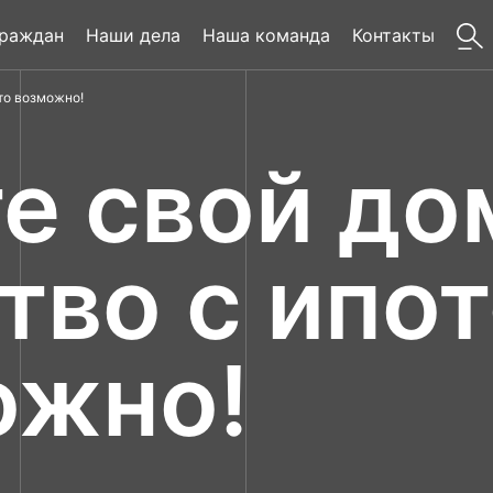
граждан
Наши дела
Наша команда
Контакты
то возможно!
е свой до
тво с ипо
ожно!