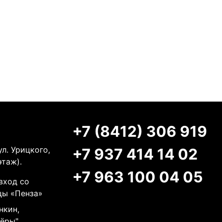
+7 (8412) 306 919
ул. Урицкого,
+7 937 414 14 02
этаж).
+7 963 100 04 05
вход со
цы «Пенза»
нкин,
нёры"