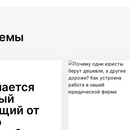
темы
чается
ый
щий от
о