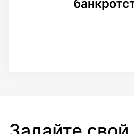
банкротс
Задайте свой