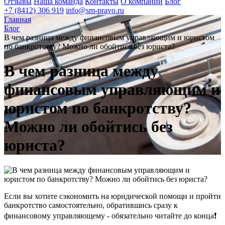
Отзывы
Наша команда
Контакты
О компании
Блог
+7 (8412) 306 919
info@sm-pravo.ru
Главная
Блог
В чем разница между финансовым управляющим и юристом
по банкротству? Можно ли обойтись без юриста?
В чем разница между
финансовым управляющим и
юристом по банкротству?
Можно ли обойтись без
юриста?
Если вы хотите сэкономить на юридической помощи и пройти
банкротство самостоятельно, обратившись сразу к
финансовому управляющему - обязательно читайте до конца❗️