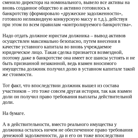
сменило директора на номинального, вывело все активы на
вновь созданное общество и активно готовилось к
банкротству (формировало «дружеские задолженности»,
готовило неликвидную конкурсную массу и т.д.), действуя
при этом по всем правилам «контролируемого банкротства».
Надо отдать должное юристам должника – вывод активов
осуществлен максимально безопасно, путем внесения в
качестве уставного капитала во вновь учреждаемое
юридическое лицо. Такая сделка признается возмездной,
поэтому даже в банкротстве она имеет все шансы устоять и не
быть признанной незаконной, ведь взамен вносимого
имущества должник получил долю в уставном капитале такой
же стоимости.
Тот факт, что впоследствии должник вышел из состава
участников – это тоже совсем другая история, так как взамен
доли он получил право требования выплаты действительной
доли.
На бумаге.
А в действительности, вместо реального имущества у
должника осталось ничем не обеспеченное право требования
денежной задолженности, да и его он тоже впоследствии