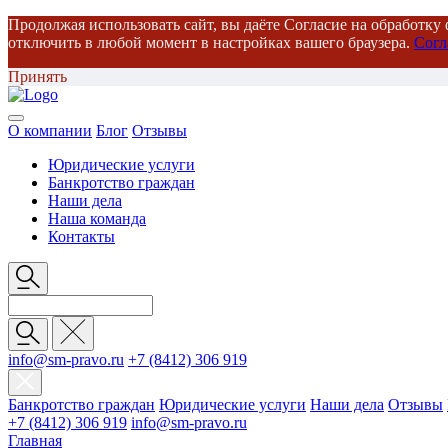
Продолжая использовать сайт, вы даёте Согласие на обработку 
отключить в любой момент в настройках вашего браузера.
Согл
Принять
О компании
Блог
Отзывы
Юридические услуги
Банкротство граждан
Наши дела
Наша команда
Контакты
info@sm-pravo.ru
+7 (8412) 306 919
Банкротство граждан
Юридические услуги
Наши дела
Отзывы
+7 (8412) 306 919
info@sm-pravo.ru
Главная