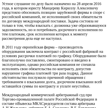
Устное слушание по делу было назначено на 28 апреля 2016
года, в котором юристу Манцереву Кириллу Алексеевичу
предстояло обосновать позицию зарубежной фирмы в споре с
российской компанией, не исполнившей своих обязательств
по договору международной поставки. Задача состояла не
только в том, чтобы взыскать с должника уже образовавшуюся
задолженность, но и потребовать досрочного исполнения по
тем платежам, срок исполнения которых к моменту
рассмотрения дела еще не наступил.
В 2011 году европейская фирма – производитель
оборудования заключила контракт с российской фабрикой на
условиях рассрочки платежей по графику. Оборудование было
благополучно поставлено, смонтировано и введено в
эксплуатацию, однако российская компания не спешила
исполнять свои обязательства по контракту, допустив
нарушение графика платежей три раза подряд. Данное
обстоятельство послужило причиной обращения с
требованием о взыскании долга, досрочном взыскании всей
оставшейся суммы по контракту и уплате неустойки.
Международный коммерческий арбитражный суд при
Торгово-промышленной палате Российской Федерации в
составе пВывеска МКАСредседателя состава арбитража
А.Н.Жильцова, арбитров Е.А. Суханова, В.Б. Бордунова