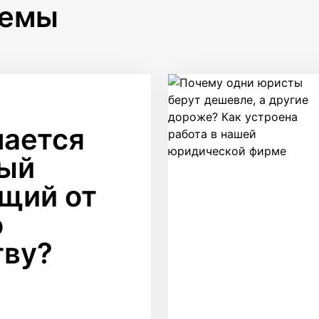
темы
чается
ый
щий от
о
тву?