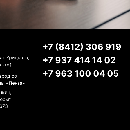
+7 (8412) 306 919
ул. Урицкого,
+7 937 414 14 02
этаж).
+7 963 100 04 05
вход со
цы «Пенза»
нкин,
нёры"
673