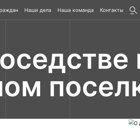
граждан
Наши дела
Наша команда
Контакты
оседстве 
ом посел