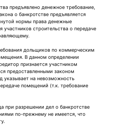
тва предъявлено денежное требование,
Закона о банкротстве предъявляется
янутой нормы права денежные
я участников строительства о передаче
равляющему.
требования дольщиков по коммерческим
мещения. В данном определении
кредитор признается участником
ться предоставленными законом
уд указывает на невозможность
передаче помещений (т.к. требование
да при разрешении дел о банкротстве
иями по-прежнему не имеется, что
у.