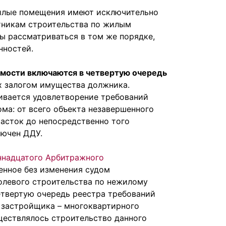
жилые помещения имеют исключительно
стникам строительства по жилым
ы рассматриваться в том же порядке,
нностей.
мости включаются в четвертую очередь
ых залогом имущества должника.
ивается удовлетворение требований
ома: от всего объекта незавершенного
асток до непосредственно того
лючен ДДУ.
ннадцатого Арбитражного
ленное без изменения судом
олевого строительства по нежилому
твертую очередь реестра требований
 застройщика – многоквартирного
ществлялось строительство данного