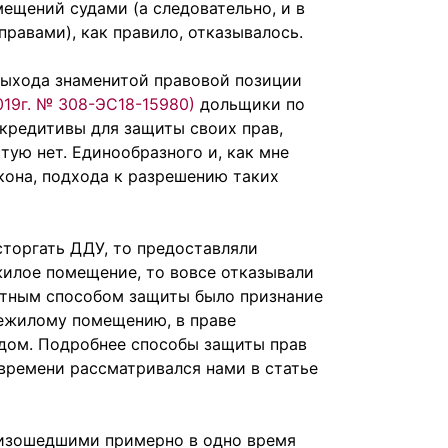
мещений судами (а следовательно, и в
равами), как правило, отказывалось.
 выхода знаменитой правовой позиции
019г. № 308-ЭС18-15980)
дольщики по
редитивы для защиты своих прав,
тую нет. Единообразного и, как мне
кона, подхода к разрешению таких
сторгать ДДУ, то предоставляли
жилое помещение, то вовсе отказывали
антным способом защиты было признание
ежилому помещению, в праве
дом. Подробнее способы защиты прав
ремени рассматривался нами в статье
роизошедшими примерно в одно время