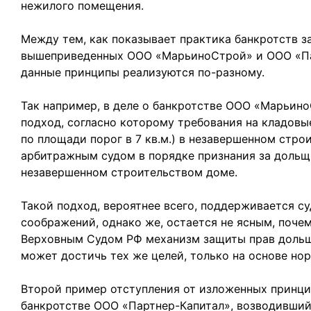
нежилого помещения.
Между тем, как показывает практика банкротств з
вышеприведенных ООО «МарьиноСтрой» и ООО «Пар
данные принципы реализуются по-разному.
Так например, в деле о банкротстве ООО «Марьин
подход, согласно которому требования на кладо
по площади порог в 7 кв.м.) в незавершенном стр
арбитражным судом в порядке признания за дольщ
незавершенном строительством доме.
Такой подход, вероятнее всего, поддерживается с
соображений, однако же, остается не ясным, поч
Верховным Судом РФ механизм защиты прав доль
может достичь тех же целей, только на основе нор
Второй пример отступления от изложенных принци
банкротстве ООО «Партнер-Капитал», возводивший