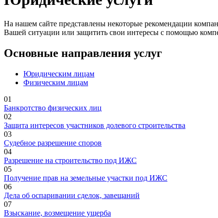
На нашем сайте представлены некоторые рекомендации компа
Вашей ситуации или защитить свои интересы с помощью комп
Основные направления услуг
Юридическим лицам
Физическим лицам
01
Банкротство физических лиц
02
Защита интересов участников долевого строительства
03
Судебное разрешение споров
04
Разрешение на строительство под ИЖС
05
Получение прав на земельные участки под ИЖС
06
Дела об оспаривании сделок, завещаний
07
Взыскание, возмещение ущерба