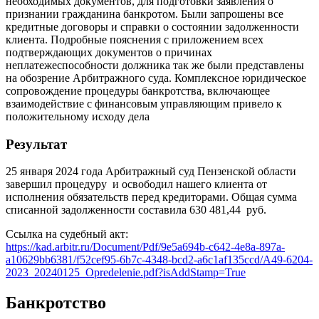
необходимых документов, для подготовки заявления о
признании гражданина банкротом. Были запрошены все
кредитные договоры и справки о состоянии задолженности
клиента. Подробные пояснения с приложением всех
подтверждающих документов о причинах
неплатежеспособности должника так же были представлены
на обозрение Арбитражного суда. Комплексное юридическое
сопровождение процедуры банкротства, включающее
взаимодействие с финансовым управляющим привело к
положительному исходу дела
Результат
25 января 2024 года Арбитражный суд Пензенской области
завершил процедуру и освободил нашего клиента от
исполнения обязательств перед кредиторами. Общая сумма
списанной задолженности составила 630 481,44 руб.
Ссылка на судебный акт:
https://kad.arbitr.ru/Document/Pdf/9e5a694b-c642-4e8a-897a-
a10629bb6381/f52cef95-6b7c-4348-bcd2-a6c1af135ccd/A49-6204-
2023_20240125_Opredelenie.pdf?isAddStamp=True
Банкротство